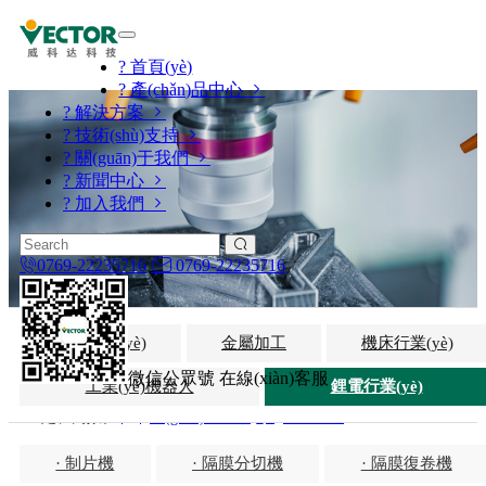
? 首頁(yè)
? 產(chǎn)品中心

? 解決方案

? 技術(shù)支持

? 關(guān)于我們

? 新聞中心

? 加入我們



0769-22235716

0769-22235716
鋰電行業(yè)
紙包行業(yè)
金屬加工
機床行業(yè)
微信公眾號
在線(xiàn)客服
工業(yè)機器人
鋰電行業(yè)
深度解決工業(yè)自動(dòng)化控制痛點(diǎn) 讓設備更加穩


定、高效。
觀(guān)看視頻
了解更多
· 制片機
· 隔膜分切機
· 隔膜復卷機