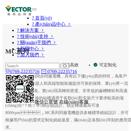
? 首頁(yè)
? 產(chǎn)品中心

? 解決方案

? 技術(shù)支持

? 關(guān)于我們

? 新聞中心

MC系列
? 加入我們

性能穩定
卓越高效
可定制化


0769-22235716

0769-22235716
MC系列交流永磁同步同服電機，具有以下優(yōu)異的特性，為客戶
(hù)的工業(yè)機器人和高端智能裝備提供可靠的保障、業(yè)界一流
的磁路設計與仿真。實(shí)現高轉矩密度、非常低的齒槽轉矩和高過
(guò)載能力。緊湊的結構適用于各類(lèi)對安裝尺寸要求較高的場
微信公眾號
在線(xiàn)客服
(chǎng)合?？啥ㄖ苹睦@組設計。額定轉速最高可達
8000rpm，MC系列同服電機提供多種標準繞組設計，并可
根據用戶(hù)的需求定制化繞組速度，滿(mǎn)足各類(lèi)苛刻的應用
求。