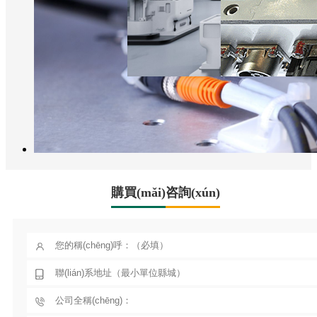
購買(mǎi)咨詢(xún)