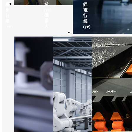
機
業
鋰
(yè)
床
電
機
行
行
器
業
業
人
(yè)
(yè)