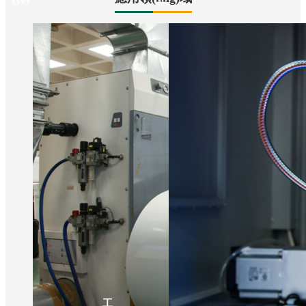
(yè)
工