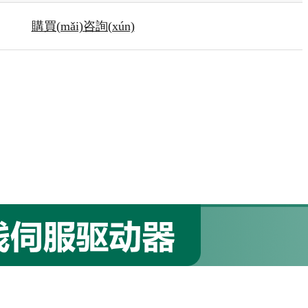
購買(mǎi)咨詢(xún)