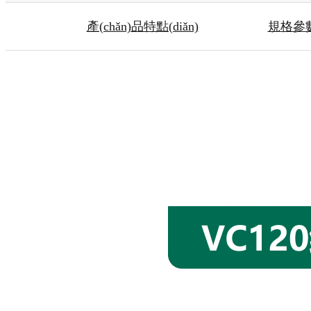
產(chǎn)品特點(diǎn)
規格參