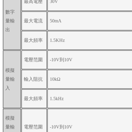
最高電壓
30V
數字
量輸
最大電流
50mA
出
最大頻率
1.5KHz
電壓范圍
-10V
到
10V
模擬
量輸
輸入阻抗
10k
Ω
入
最大頻率
1.5kHz
模擬
量輸
電壓范圍
-10V
到
10V