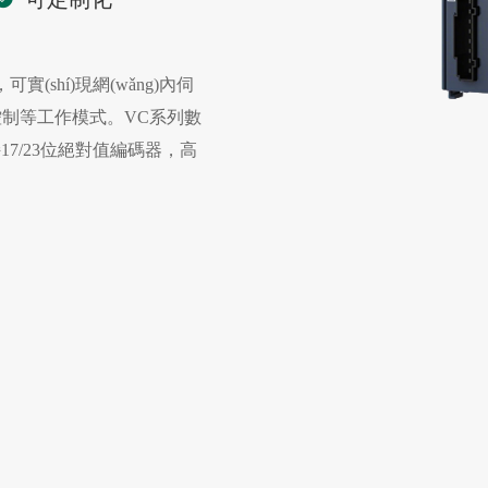
可實(shí)現網(wǎng)內伺
矩控制等工作模式。VC系列數
7/23位絕對值編碼器，高