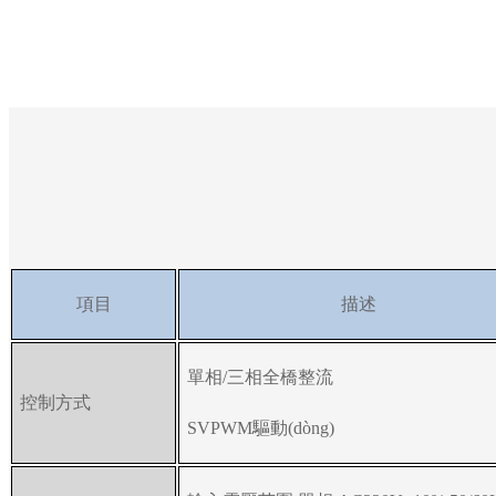
項目
描述
單相
/三相全橋
整流
控制方式
SVPWM
驅動(dòng)